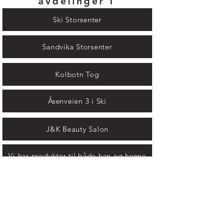
avdelinger i
Ski Storsenter
Sandvika Storsenter
Kolbotn Tog
Åsenveien 3 i Ski
J&K Beauty Salon
Vi har produkter til både han og henne