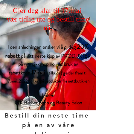
Gjør deg klar til 17.mai
vær tidlig ute og bestill time
nå.
20%
I den anledningen ønsker vi å gi deg
rabatt
på ditt neste kjøp av PRODUKTER
på
www.j-kshop.no
ved bruk av
17mai
rabattkode
.
tilbudet gjelder frem til
17.mai..2022 og kun på produkter fra nettbutikken
Hilsen
J
&K Barber Shop og Beauty Salon
Bestill din neste time
på en av våre