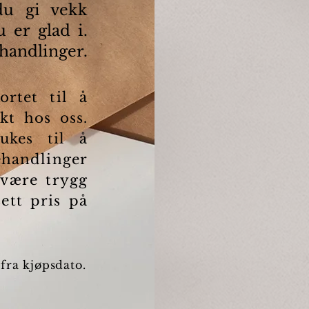
du gi vekk
 er glad i.
ehandlinger.
rtet til å
kt hos oss.
ukes til å
ehandlinger
 være trygg
ett pris på
fra kjøpsdato.