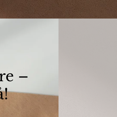
re –
å!